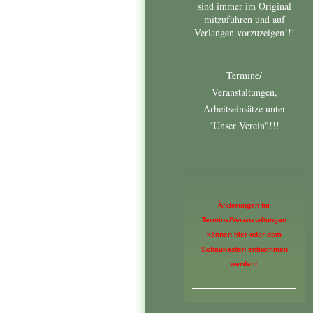
sind immer im Original
mitzuführen und auf
Verlangen vorzuzeigen!!!
---
Termine/
Veranstaltungen,
Arbeitseinsätze unter
"Unser Verein"!!!
---
Änderungen für
Termine/Veranstaltungen
können hier oder dem
Schaukasten entnommen
werden!