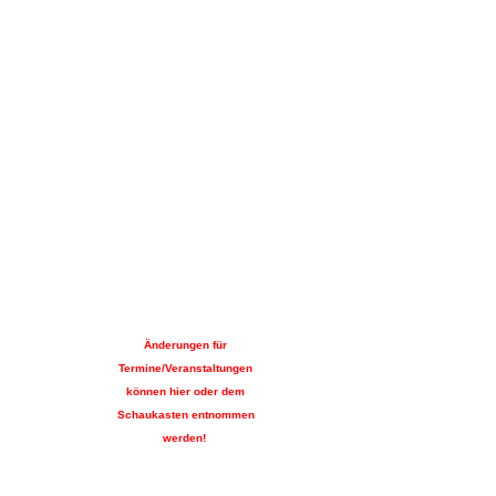
Austauschangler" etc.)
sind immer im Original
mitzuführen und auf
Verlangen vorzuzeigen!!!
---
Termine/
Veranstaltungen,
Arbeitseinsätze unter
"Unser Verein"!!!
---
Änderungen für
Termine/Veranstaltungen
können hier oder dem
Schaukasten entnommen
werden!