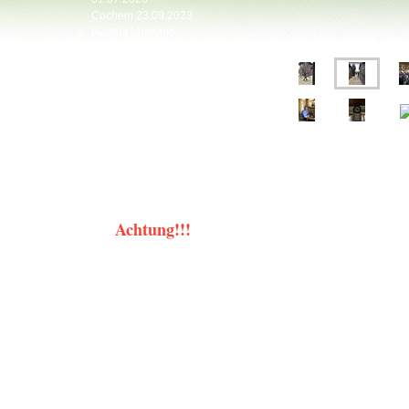
Cochem 23.09.2023
Ausflug Vorstand
30.09.2023
Ausflug Olpe etc.
05.10.2024
Ausflug Kläranlage FB
26.09.2025
Anangeln 13.04.2026
Achtung!!!
Das Angeln an der Wetter
und in Reichelsheim ist
nur
Mitgliedern erlaubt.
Entsprechende
Dokumente (gültiger
Jahresfischereischein,
aktuelle
Angelerlaubniskarte,
"Erlaubnis für