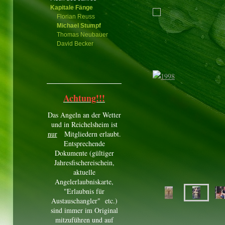
Kapitale Fänge
Florian Reuss
Michael Stumpf
Thomas Neubauer
David Becker
Achtung!!!
Das Angeln an der Wetter
und in Reichelsheim ist
nur
Mitgliedern erlaubt.
Entsprechende
Dokumente (gültiger
Jahresfischereischein,
aktuelle
Angelerlaubniskarte,
"Erlaubnis für
Austauschangler" etc.)
sind immer im Original
mitzuführen und auf